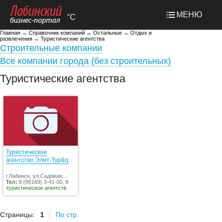
МЕНЮ
°C
Главная
→
Справочник компаний
→
Остальные
→
Отдых и
развлечения
→
Туристические агентства
Строительные компании
Все компании города (без строительных)
Туристические агентства
Туристическое
агентство Элит-Тур&q
г.Лабинск, ул.Садовая,...
Тел:
8 (86169) 3-41-00, 8
туристическое агентств
Страницы:
1
По стр.