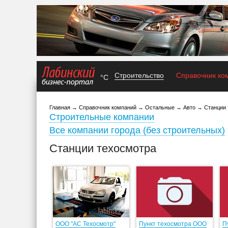
Строительство
Справочник ко
°C
Главная
→
Справочник компаний
→
Остальные
→
Авто
→
Станции
Строительные компании
Все компании города (без строительных)
Станции техосмотра
ООО "АС Техосмотр"
Пункт техосмотра ООО
П