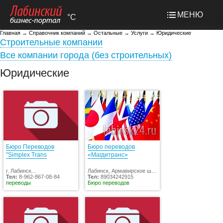
МЕНЮ
°C
Главная
→
Справочник компаний
→
Остальные
→
Услуги
→
Юридические
Строительные компании
Все компании города (без строительных)
Юридические
Бюро Переводов
Бюро переводов
"Simplex Trans
«Магдитранс»
г. Лабинск...
Лабинск, Армавирское ш...
Тел:
8-962-867-08-84
Тел:
89034242915
переводы
Бюро переводов