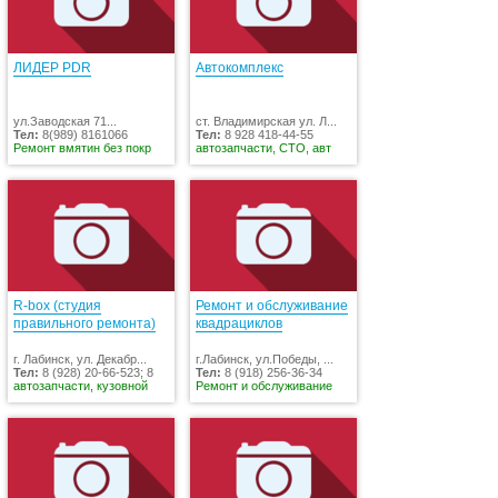
ЛИДЕР PDR
Автокомплекс
ул.Заводская 71...
ст. Владимирская ул. Л...
Тел:
8(989) 8161066
Тел:
8 928 418-44-55
Ремонт вмятин без покр
автозапчасти, СТО, авт
R-box (студия
Ремонт и обслуживание
правильного ремонта)
квадрациклов
г. Лабинск, ул. Декабр...
г.Лабинск, ул.Победы, ...
Тел:
8 (928) 20-66-523; 8
Тел:
8 (918) 256-36-34
автозапчасти, кузовной
Ремонт и обслуживание