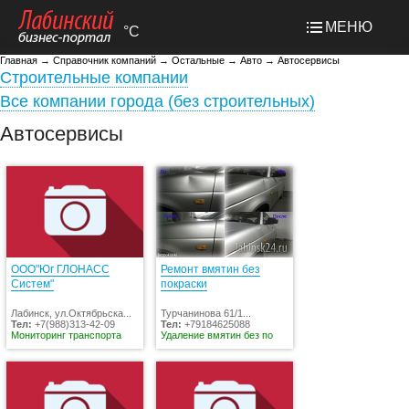
МЕНЮ
°C
Главная
→
Справочник компаний
→
Остальные
→
Авто
→
Автосервисы
Строительные компании
Все компании города (без строительных)
Автосервисы
ООО"Юг ГЛОНАСС
Ремонт вмятин без
Систем"
покраски
Лабинск, ул.Октябрьска...
Турчанинова 61/1...
Тел:
+7(988)313-42-09
Тел:
+79184625088
Мониторинг транспорта
Удаление вмятин без по