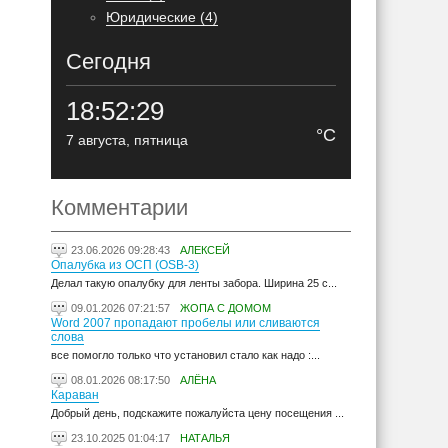
Юридические (4)
Сегодня
18:52:30
°C
7 августа, пятница
Комментарии
23.06.2026 09:28:43
АЛЕКСЕЙ
Опалубка из ОСП (OSB-3)
Делал такую опалубку для ленты забора. Ширина 25 с...
09.01.2026 07:21:57
ЖОПА С ДОМОМ
Word 2007 пропадают пробелы или сливаются
слова
все помогло только что установил стало как надо :...
08.01.2026 08:17:50
АЛЁНА
Караван
Добрый день, подскажите пожалуйста цену посещения ...
23.10.2025 01:04:17
НАТАЛЬЯ