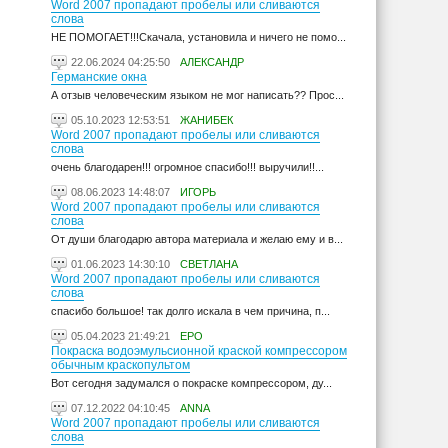
Word 2007 пропадают пробелы или сливаются
слова
НЕ ПОМОГАЕТ!!!Скачала, установила и ничего не помо...
22.06.2024 04:25:50
АЛЕКСАНДР
Германские окна
А отзыв человеческим языком не мог написать?? Прос...
05.10.2023 12:53:51
ЖАНИБЕК
Word 2007 пропадают пробелы или сливаются
слова
очень благодарен!!! огромное спасибо!!! выручили!!...
08.06.2023 14:48:07
ИГОРЬ
Word 2007 пропадают пробелы или сливаются
слова
От души благодарю автора материала и желаю ему и в...
01.06.2023 14:30:10
СВЕТЛАНА
Word 2007 пропадают пробелы или сливаются
слова
спасибо большое! так долго искала в чем причина, п...
05.04.2023 21:49:21
ЕРО
Покраска водоэмульсионной краской компрессором
обычным краскопультом
Вот сегодня задумался о покраске компрессором, ду...
07.12.2022 04:10:45
ANNA
Word 2007 пропадают пробелы или сливаются
слова