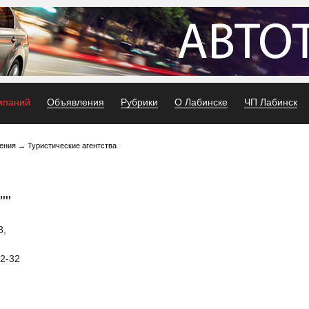
мпаний
Объявления
Рубрики
О Лабинске
ЧП Лабинск
ения
→
Туристические агентства
""
3,
92-32