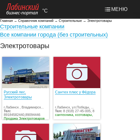
МЕНЮ
°C
Главная
→
Справочник компаний
→
Строительные
→
Электротовары
Строительные компании
Все компании города (без строительных)
Электротовары
Русский лес,
Сантех плюс у Фёдора
Электротовары
г.Лабинск , Владимирск...
г.Лабинск, ул.Победы, ...
Тел:
Тел:
8 (918) 27-45-005, 8
89184582440,89094446
сантехника, хозтовары,
Продажа Электротоваров