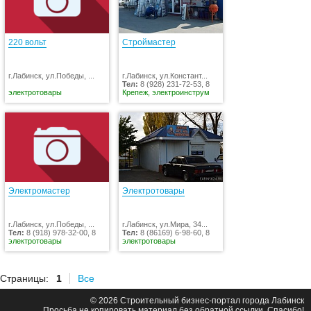
220 вольт
Строймастер
г.Лабинск, ул.Победы, ...
г.Лабинск, ул.Констант...
Тел:
8 (928) 231-72-53, 8
электротовары
Крепеж, электроинструм
Электромастер
Электротовары
г.Лабинск, ул.Победы, ...
г.Лабинск, ул.Мира, 34...
Тел:
8 (918) 978-32-00, 8
Тел:
8 (86169) 6-98-60, 8
электротовары
электротовары
Страницы:
1
Все
© 2026 Строительный бизнес-портал города Лабинск
Просьба не копировать материал без обратной ссылки. Спасибо!