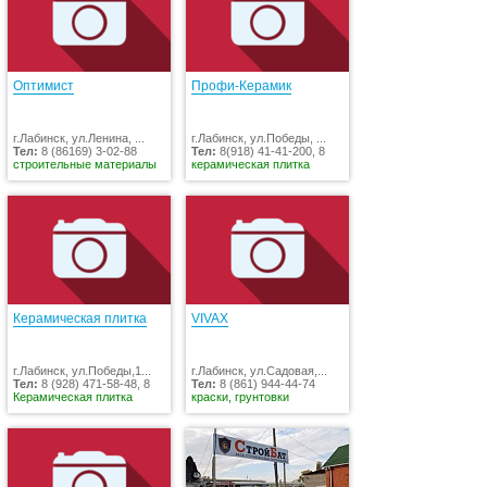
Оптимист
Профи-Керамик
г.Лабинск, ул.Ленина, ...
г.Лабинск, ул.Победы, ...
Тел:
8 (86169) 3-02-88
Тел:
8(918) 41-41-200, 8
строительные материалы
керамическая плитка
Керамическая плитка
VIVAX
г.Лабинск, ул.Победы,1...
г.Лабинск, ул.Садовая,...
Тел:
8 (928) 471-58-48, 8
Тел:
8 (861) 944-44-74
Керамическая плитка
краски, грунтовки