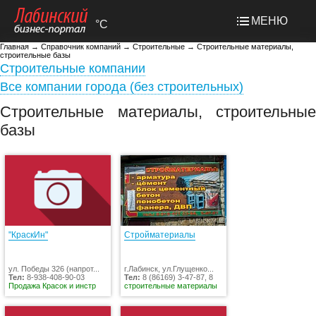
МЕНЮ
°C
Главная
→
Справочник компаний
→
Строительные
→
Строительные материалы,
строительные базы
Строительные компании
Все компании города (без строительных)
Строительные материалы, строительные
базы
"КраскИн"
Стройматериалы
ул. Победы 326 (напрот...
г.Лабинск, ул.Глущенко...
Тел:
8-938-408-90-03
Тел:
8 (86169) 3-47-87, 8
Продажа Красок и инстр
строительные материалы