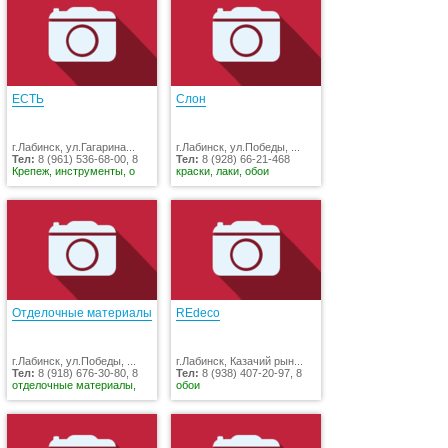
ЕСТЬ
Слон
г.Лабинск, ул.Гагарина...
г.Лабинск, ул.Победы, ...
Тел:
8 (961) 536-68-00, 8
Тел:
8 (928) 66-21-468
Крепеж, инструменты, о
краски, лаки, обои
Отделочные материалы
REdeco
г.Лабинск, ул.Победы, ...
г.Лабинск, Казачий рын...
Тел:
8 (918) 676-30-80, 8
Тел:
8 (938) 407-20-97, 8
отделочные материалы,
обои