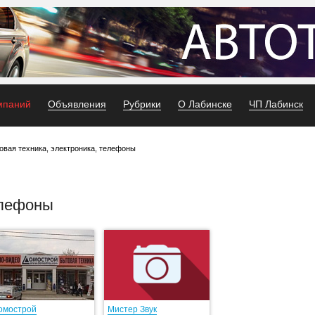
мпаний
Объявления
Рубрики
О Лабинске
ЧП Лабинск
овая техника, электроника, телефоны
елефоны
омострой
Мистер Звук