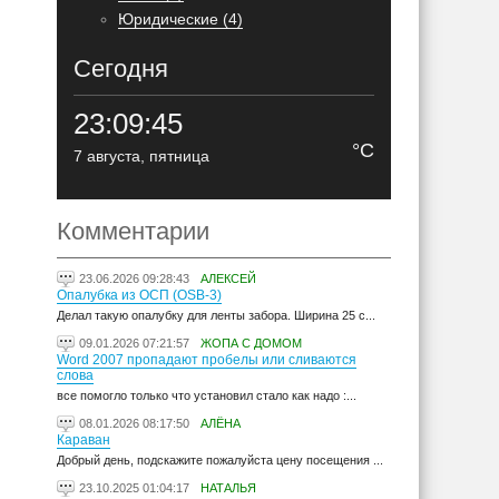
Юридические (4)
Сегодня
23:09:46
°C
7 августа, пятница
Комментарии
23.06.2026 09:28:43
АЛЕКСЕЙ
Опалубка из ОСП (OSB-3)
Делал такую опалубку для ленты забора. Ширина 25 с...
09.01.2026 07:21:57
ЖОПА С ДОМОМ
Word 2007 пропадают пробелы или сливаются
слова
все помогло только что установил стало как надо :...
08.01.2026 08:17:50
АЛЁНА
Караван
Добрый день, подскажите пожалуйста цену посещения ...
23.10.2025 01:04:17
НАТАЛЬЯ