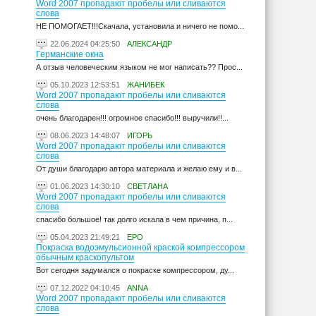
Word 2007 пропадают пробелы или сливаются
слова
НЕ ПОМОГАЕТ!!!Скачала, установила и ничего не помо...
22.06.2024 04:25:50
АЛЕКСАНДР
Германские окна
А отзыв человеческим языком не мог написать?? Прос...
05.10.2023 12:53:51
ЖАНИБЕК
Word 2007 пропадают пробелы или сливаются
слова
очень благодарен!!! огромное спасибо!!! выручили!!...
08.06.2023 14:48:07
ИГОРЬ
Word 2007 пропадают пробелы или сливаются
слова
От души благодарю автора материала и желаю ему и в...
01.06.2023 14:30:10
СВЕТЛАНА
Word 2007 пропадают пробелы или сливаются
слова
спасибо большое! так долго искала в чем причина, п...
05.04.2023 21:49:21
ЕРО
Покраска водоэмульсионной краской компрессором
обычным краскопультом
Вот сегодня задумался о покраске компрессором, ду...
07.12.2022 04:10:45
ANNA
Word 2007 пропадают пробелы или сливаются
слова