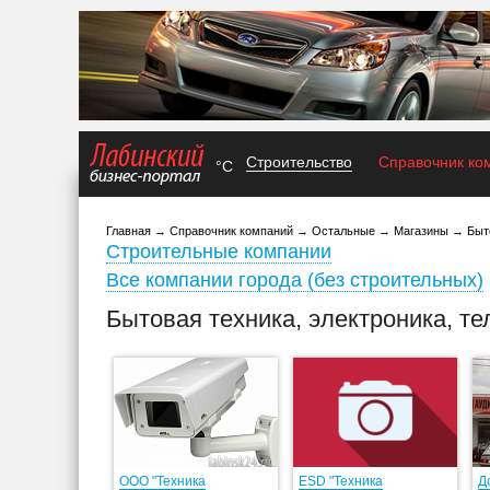
Строительство
Справочник ко
°C
Главная
→
Справочник компаний
→
Остальные
→
Магазины
→
Быт
Строительные компании
Все компании города (без строительных)
Бытовая техника, электроника, т
ООО "Техника
ESD "Техника
Д