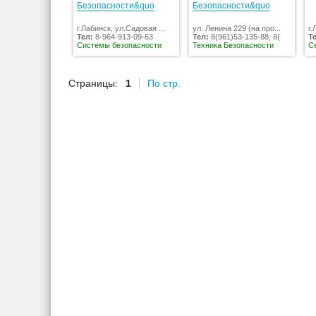
Безопасности&quo
Безопасности&quo
г.Лабинск, ул.Садовая ...
ул. Ленина 229 (на про...
г.
Тел:
8-964-913-09-63
Тел:
8(961)53-135-88, 8(
Т
Системы безопасности
Техника Безопасности
С
Страницы:
1
По стр.