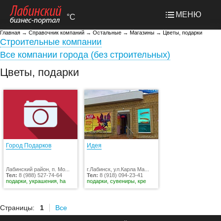
МЕНЮ
°C
Главная
→
Справочник компаний
→
Остальные
→
Магазины
→
Цветы, подарки
Строительные компании
Все компании города (без строительных)
Цветы, подарки
Город Подарков
Идея
Лабинский район, п. Мо...
г.Лабинск, ул.Карла Ма...
Тел:
8 (988) 527-74-64
Тел:
8 (918) 094-23-41
подарки, украшения, ha
подарки, сувениры, кре
Страницы:
1
Все