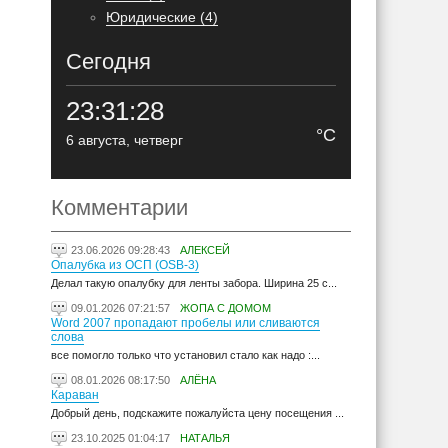
Юридические (4)
Сегодня
23:31:29
°C
6 августа, четверг
Комментарии
23.06.2026 09:28:43
АЛЕКСЕЙ
Опалубка из ОСП (OSB-3)
Делал такую опалубку для ленты забора. Ширина 25 с...
09.01.2026 07:21:57
ЖОПА С ДОМОМ
Word 2007 пропадают пробелы или сливаются
слова
все помогло только что установил стало как надо :...
08.01.2026 08:17:50
АЛЁНА
Караван
Добрый день, подскажите пожалуйста цену посещения ...
23.10.2025 01:04:17
НАТАЛЬЯ