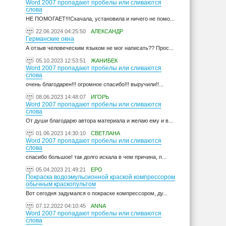
Word 2007 пропадают пробелы или сливаются
слова
НЕ ПОМОГАЕТ!!!Скачала, установила и ничего не помо...
22.06.2024 04:25:50
АЛЕКСАНДР
Германские окна
А отзыв человеческим языком не мог написать?? Прос...
05.10.2023 12:53:51
ЖАНИБЕК
Word 2007 пропадают пробелы или сливаются
слова
очень благодарен!!! огромное спасибо!!! выручили!!...
08.06.2023 14:48:07
ИГОРЬ
Word 2007 пропадают пробелы или сливаются
слова
От души благодарю автора материала и желаю ему и в...
01.06.2023 14:30:10
СВЕТЛАНА
Word 2007 пропадают пробелы или сливаются
слова
спасибо большое! так долго искала в чем причина, п...
05.04.2023 21:49:21
ЕРО
Покраска водоэмульсионной краской компрессором
обычным краскопультом
Вот сегодня задумался о покраске компрессором, ду...
07.12.2022 04:10:45
ANNA
Word 2007 пропадают пробелы или сливаются
слова