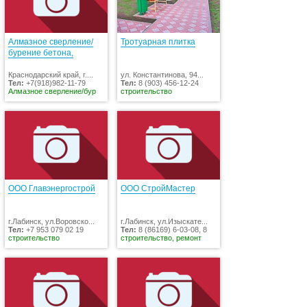
Алмазное сверление/
Тротуарная плитка
бурение бетона,
Краснодарский край, г....
ул. Константинова, 94...
Тел:
+7(918)982-11-79
Тел:
8 (903) 456-12-24
Алмазное сверление/бур
строительство
ООО Главэнергострой
ООО СтройМастер
г.Лабинск, ул.Воровско...
г.Лабинск, ул.Изыскате...
Тел:
+7 953 079 02 19
Тел:
8 (86169) 6-03-08, 8
строительство
строительство, ремонт