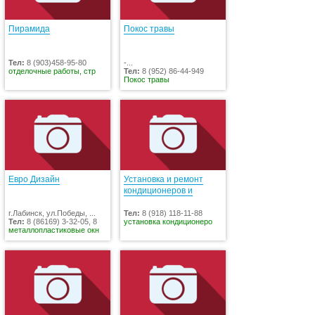
Пирамида
Покос травы
Тел:
8 (903)458-95-80
-...
отделочные работы, стр
Тел:
8 (952) 86-44-949
Покос травы
Евро Дизайн
Установка и ремонт
кондиционеров и
г.Лабинск, ул.Победы, ...
Тел:
8 (918) 118-11-88
Тел:
8 (86169) 3-32-05, 8
установка кондиционеро
металлопластиковые окн