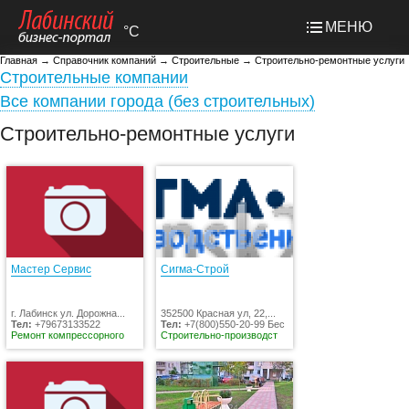
МЕНЮ
°C
Главная
→
Справочник компаний
→
Строительные
→
Строительно-ремонтные услуги
Строительные компании
Все компании города (без строительных)
Строительно-ремонтные услуги
Мастер Сервис
Сигма-Строй
г. Лабинск ул. Дорожна...
352500 Красная ул, 22,...
Тел:
+79673133522
Тел:
+7(800)550-20-99 Бес
Ремонт компрессорного
Строительно-производст