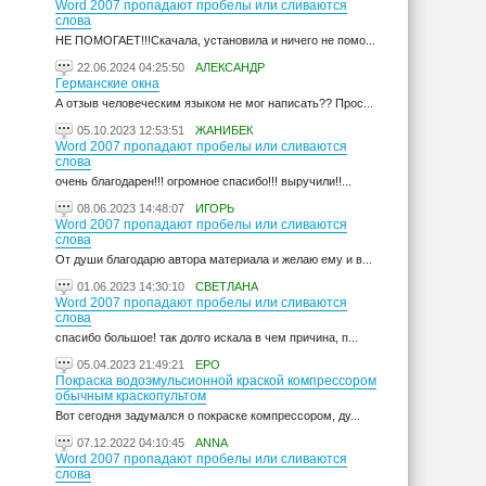
Word 2007 пропадают пробелы или сливаются
слова
НЕ ПОМОГАЕТ!!!Скачала, установила и ничего не помо...
22.06.2024 04:25:50
АЛЕКСАНДР
Германские окна
А отзыв человеческим языком не мог написать?? Прос...
05.10.2023 12:53:51
ЖАНИБЕК
Word 2007 пропадают пробелы или сливаются
слова
очень благодарен!!! огромное спасибо!!! выручили!!...
08.06.2023 14:48:07
ИГОРЬ
Word 2007 пропадают пробелы или сливаются
слова
От души благодарю автора материала и желаю ему и в...
01.06.2023 14:30:10
СВЕТЛАНА
Word 2007 пропадают пробелы или сливаются
слова
спасибо большое! так долго искала в чем причина, п...
05.04.2023 21:49:21
ЕРО
Покраска водоэмульсионной краской компрессором
обычным краскопультом
Вот сегодня задумался о покраске компрессором, ду...
07.12.2022 04:10:45
ANNA
Word 2007 пропадают пробелы или сливаются
слова