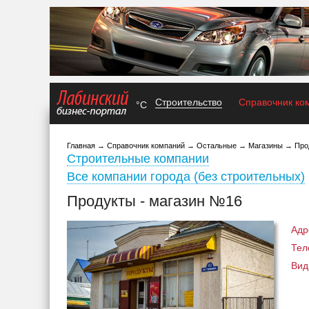
Строительство
Справочник ко
°C
Главная
→
Справочник компаний
→
Остальные
→
Магазины
→
Про
Строительные компании
Все компании города (без строительных)
Продукты - магазин №16
Адр
Тел
Вид