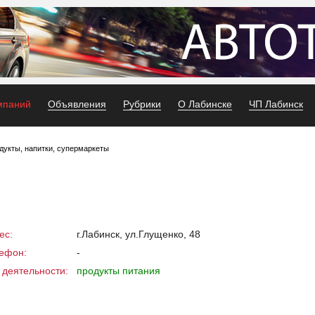
мпаний
Объявления
Рубрики
О Лабинске
ЧП Лабинск
дукты, напитки, супермаркеты
ес:
г.Лабинск, ул.Глущенко, 48
ефон:
-
 деятельности:
продукты питания