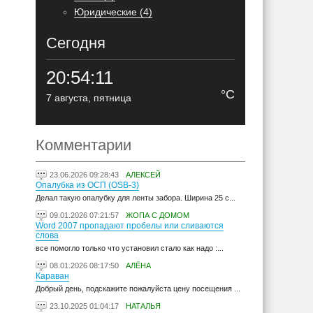
Юридические (4)
Сегодня
20:54:12
°C
7 августа, пятница
Комментарии
23.06.2026 09:28:43
АЛЕКСЕЙ
Опалубка из ОСП (OSB-3)
Делал такую опалубку для ленты забора. Ширина 25 с...
09.01.2026 07:21:57
ЖОПА С ДОМОМ
Word 2007 пропадают пробелы или сливаются
слова
все помогло только что установил стало как надо :...
08.01.2026 08:17:50
АЛЁНА
Караван
Добрый день, подскажите пожалуйста цену посещения ...
23.10.2025 01:04:17
НАТАЛЬЯ