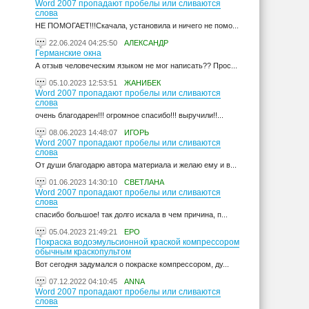
Word 2007 пропадают пробелы или сливаются
слова
НЕ ПОМОГАЕТ!!!Скачала, установила и ничего не помо...
22.06.2024 04:25:50
АЛЕКСАНДР
Германские окна
А отзыв человеческим языком не мог написать?? Прос...
05.10.2023 12:53:51
ЖАНИБЕК
Word 2007 пропадают пробелы или сливаются
слова
очень благодарен!!! огромное спасибо!!! выручили!!...
08.06.2023 14:48:07
ИГОРЬ
Word 2007 пропадают пробелы или сливаются
слова
От души благодарю автора материала и желаю ему и в...
01.06.2023 14:30:10
СВЕТЛАНА
Word 2007 пропадают пробелы или сливаются
слова
спасибо большое! так долго искала в чем причина, п...
05.04.2023 21:49:21
ЕРО
Покраска водоэмульсионной краской компрессором
обычным краскопультом
Вот сегодня задумался о покраске компрессором, ду...
07.12.2022 04:10:45
ANNA
Word 2007 пропадают пробелы или сливаются
слова