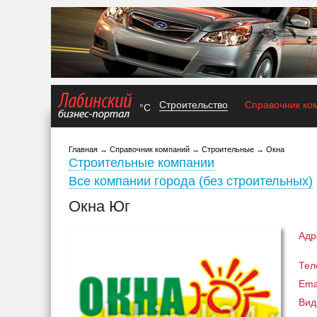
Строительство
Справочник ко
°C
Главная
→
Справочник компаний
→
Строительные
→
Окна
Строительные компании
Все компании города (без строительных)
Окна Юг
Адр
Тел
Emai
Вид