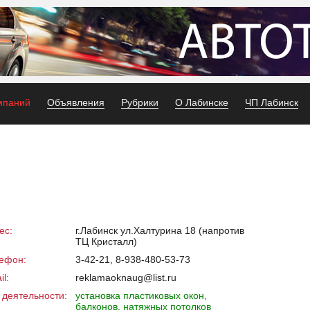
мпаний
Объявления
Рубрики
О Лабинске
ЧП Лабинск
ес:
г.Лабинск ул.Халтурина 18 (напротив
ТЦ Кристалл)
ефон:
3-42-21, 8-938-480-53-73
l:
reklamaoknaug@list.ru
 деятельности:
установка пластиковых окон,
балконов, натяжных потолков