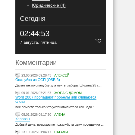
Юридические (4)
Сегодня
02:44:53
°C
7 августа, пятница
Комментарии
23.06.2026 09:28:43
АЛЕКСЕЙ
Опалубка из ОСП (OSB-3)
Делал такую опалубку для ленты забора. Ширина 25 с...
09.01.2026 07:21:57
ЖОПА С ДОМОМ
Word 2007 пропадают пробелы или сливаются
слова
все помогло только что установил стало как надо :...
08.01.2026 08:17:50
АЛЁНА
Караван
Добрый день, подскажите пожалуйста цену посещения ...
23.10.2025 01:04:17
НАТАЛЬЯ