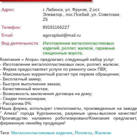
Адрес:
г. Лабинск, ул. Фрунзе, 2,ост.
Элеватор., пос.Псебай, ул. Советская,
25
Телефон:
89181166227
Email:
agoraplast@mail.ru
Вид деятельности:
Изготовление металлопластиковых
изделий, роллет, жалюзи, гаражные
секционные ворота.
Компания « Агора» предлагает, следующий набор услуг:
- Изготовление металлопластиковых окон, роллет, жалюзи;
- Фирма предоставляет услуги по ремонту окон ПВХ;
- Максимально корректный расчет при первом обращении;
- Бесплатный замер;
- Быстрое выполнение заказа;
- Качественный монтаж;
- Возможность заключения договора на дому;
- Скидки пенсионерам;
- Рассрочка 0%.
Наша фирма, использует стеклопакеты, произведенные на заводе
" Алмаз" города Курганинска, разумные цены-высокое качество!
Производство налажено роботизировано!Компания предлагает,
фирменную линейку продукции!
Теги:
Металлопластиковые изделия
,
Роллеты
,
Жалюзи