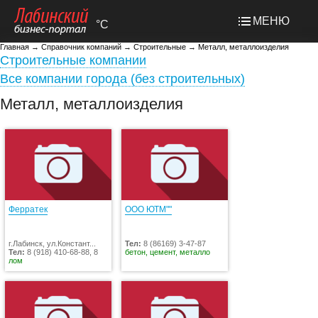
МЕНЮ
°C
Главная
→
Справочник компаний
→
Строительные
→
Металл, металлоизделия
Строительные компании
Все компании города (без строительных)
Металл, металлоизделия
Ферратек
ООО ЮТМ""
г.Лабинск, ул.Констант...
Тел:
8 (86169) 3-47-87
Тел:
8 (918) 410-68-88, 8
бетон, цемент, металло
лом