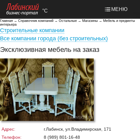
МЕНЮ
°C
Главная
→
Справочник компаний
→
Остальные
→
Магазины
→
Мебель и предметы
интерьера
Строительные компании
Все компании города (без строительных)
Эксклюзивная мебель на заказ
Адрес:
г.Лабинск, ул.Владимирская, 171
Телефон:
8 (989) 801-16-48