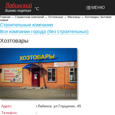
МЕНЮ
°C
Главная
→
Справочник компаний
→
Остальные
→
Магазины
→
Хозтовары, бытовая
химия
Строительные компании
Все компании города (без строительных)
Хозтовары
Адрес:
г.Лабинск, ул.Глущенко, 45
Телефон:
-