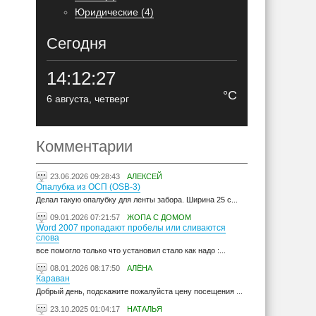
Юридические (4)
Сегодня
14:12:28
°C
6 августа, четверг
Комментарии
23.06.2026 09:28:43
АЛЕКСЕЙ
Опалубка из ОСП (OSB-3)
Делал такую опалубку для ленты забора. Ширина 25 с...
09.01.2026 07:21:57
ЖОПА С ДОМОМ
Word 2007 пропадают пробелы или сливаются
слова
все помогло только что установил стало как надо :...
08.01.2026 08:17:50
АЛЁНА
Караван
Добрый день, подскажите пожалуйста цену посещения ...
23.10.2025 01:04:17
НАТАЛЬЯ