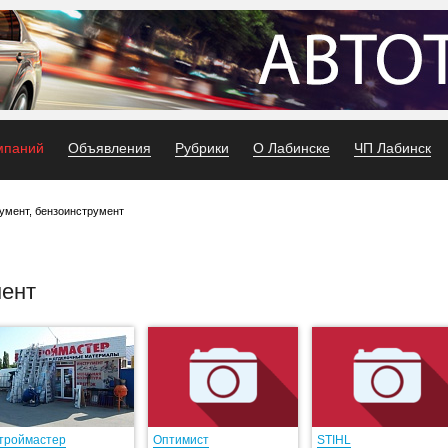
мпаний
Объявления
Рубрики
О Лабинске
ЧП Лабинск
умент, бензоинструмент
мент
троймастер
Оптимист
STIHL