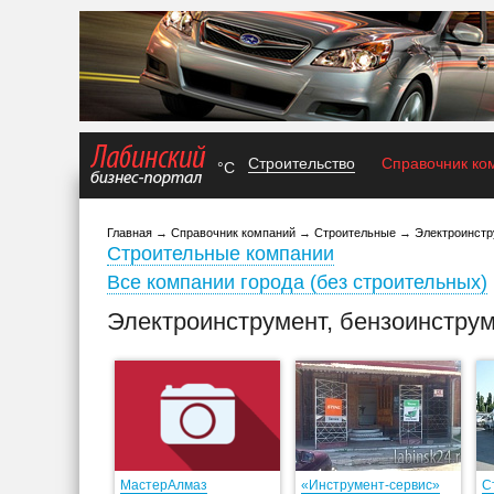
Строительство
Справочник ко
°C
Главная
→
Справочник компаний
→
Строительные
→
Электроинстр
Строительные компании
Все компании города (без строительных)
Электроинструмент, бензоинстру
МастерАлмаз
«Инструмент-сервис»
С