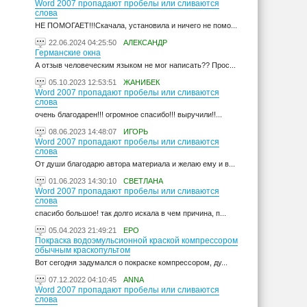
Word 2007 пропадают пробелы или сливаются
слова
НЕ ПОМОГАЕТ!!!Скачала, установила и ничего не помо...
22.06.2024 04:25:50
АЛЕКСАНДР
Германские окна
А отзыв человеческим языком не мог написать?? Прос...
05.10.2023 12:53:51
ЖАНИБЕК
Word 2007 пропадают пробелы или сливаются
слова
очень благодарен!!! огромное спасибо!!! выручили!!...
08.06.2023 14:48:07
ИГОРЬ
Word 2007 пропадают пробелы или сливаются
слова
От души благодарю автора материала и желаю ему и в...
01.06.2023 14:30:10
СВЕТЛАНА
Word 2007 пропадают пробелы или сливаются
слова
спасибо большое! так долго искала в чем причина, п...
05.04.2023 21:49:21
ЕРО
Покраска водоэмульсионной краской компрессором
обычным краскопультом
Вот сегодня задумался о покраске компрессором, ду...
07.12.2022 04:10:45
ANNA
Word 2007 пропадают пробелы или сливаются
слова