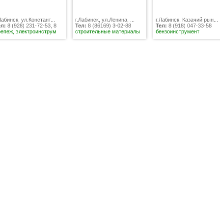
Лабинск, ул.Констант...
г.Лабинск, ул.Ленина, ...
г.Лабинск, Казачий рын...
ел:
8 (928) 231-72-53, 8
Тел:
8 (86169) 3-02-88
Тел:
8 (918) 047-33-58
репеж, электроинструм
строительные материалы
бензоинструмент