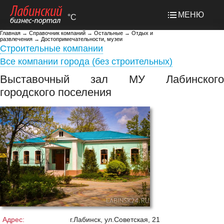
МЕНЮ
°C
Главная
→
Справочник компаний
→
Остальные
→
Отдых и
развлечения
→
Достопримечательности, музеи
Строительные компании
Все компании города (без строительных)
Выставочный зал МУ Лабинского
городского поселения
Адрес:
г.Лабинск, ул.Советская, 21