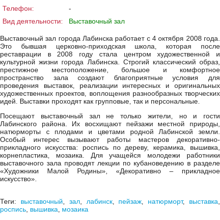
Телефон:
-
Вид деятельности:
Выставочный зал
Выставочный зал города Лабинска работает с 4 октября 2008 года.
Это бывшая церковно-приходская школа, которая после
реставрации в 2008 году стала центром художественной и
культурной жизни города Лабинска. Строгий классический образ,
престижное местоположение, большое и комфортное
пространство зала создают благоприятные условия для
проведения выставок, реализации интересных и оригинальных
художественных проектов, воплощения разнообразных творческих
идей. Выставки проходят как групповые, так и персональные.
Посещают выставочный зал не только жители, но и гости
Лабинского района. Их восхищают пейзажи местной природы,
натюрморты с плодами и цветами родной Лабинской земли.
Особый интерес вызывают работы мастеров декоративно-
прикладного искусства: роспись по дереву, керамика, вышивка,
корнепластика, мозаика. Для учащейся молодежи работники
выставочного зала проводят лекции по кубановедению в разделе
«Художники Малой Родины», «Декоративно – прикладное
искусство».
Теги:
выставочный
,
зал
,
лабинск
,
пейзаж
,
натюрморт
,
выставка
роспись
,
вышивка
,
мозаика