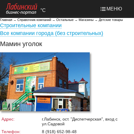
МЕНЮ
°C
Главная
→
Справочник компаний
→
Остальные
→
Магазины
→
Детские товары
Строительные компании
Все компании города (без строительных)
Мамин уголок
Адрес:
г.Лабинск, ост. "Диспетчерская", вход с
ул.Садовой
Телефон:
8 (918) 652-98-48