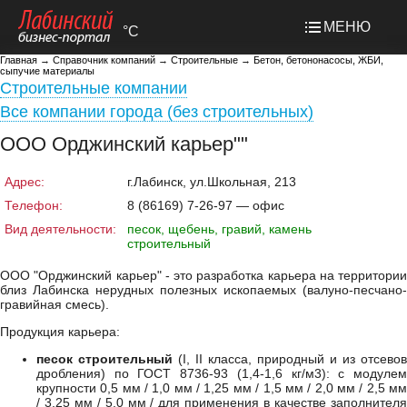
МЕНЮ
°C
Главная
→
Справочник компаний
→
Строительные
→
Бетон, бетононасосы, ЖБИ,
сыпучие материалы
Строительные компании
Все компании города (без строительных)
ООО Орджинский карьер""
Адрес:
г.Лабинск, ул.Школьная, 213
Телефон:
8 (86169) 7-26-97 — офис
Вид деятельности:
песок, щебень, гравий, камень
строительный
ООО "Орджинский карьер" - это разработка карьера на территории
близ Лабинска нерудных полезных ископаемых (валуно-песчано-
гравийная смесь).
Продукция карьера:
песок строительный
(I, II класса, природный и из отсевов
дробления) по ГОСТ 8736-93 (1,4-1,6 кг/м3): с модулем
крупности 0,5 мм / 1,0 мм / 1,25 мм / 1,5 мм / 2,0 мм / 2,5 мм
/ 3,25 мм / 5,0 мм / для применения в качестве заполнителя