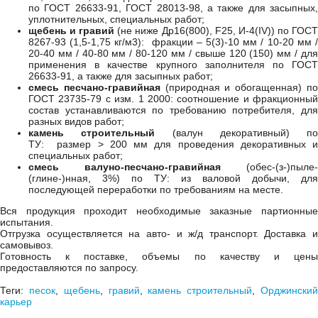
по ГОСТ 26633-91, ГОСТ 28013-98, а также для засыпных,
уплотнительных, специальных работ;
щебень и гравий
(не ниже Др16(800), F25, И-4(IV)) по ГОС
8267-93 (1,5-1,75 кг/м3): фракции – 5(3)-10 мм / 10-20 мм /
20-40 мм / 40-80 мм / 80-120 мм / свыше 120 (150) мм / для
применения в качестве крупного заполнителя по ГОСТ
26633-91, а также для засыпных работ;
смесь песчано-гравийная
(природная и обогащенная) п
ГОСТ 23735-79 с изм. 1 2000: соотношение и фракционный
состав устанавливаются по требованию потребителя, для
разных видов работ;
камень строительный
(валун декоративный) по
ТУ: размер > 200 мм для проведения декоративных и
специальных работ;
смесь валуно-песчано-гравийная
(обес-(з-)пыле-
(глине-)нная, 3%) по ТУ: из валовой добычи, для
последующей переработки по требованиям на месте.
Вся продукция проходит необходимые заказные партионные
испытания.
Отгрузка осуществляется на авто- и ж/д транспорт. Доставка и
самовывоз.
Готовность к поставке, объемы по качеству и цены
предоставляются по запросу.
Теги:
песок
,
щебень
,
гравий
,
камень строительный
,
Орджински
карьер