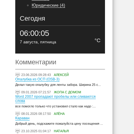
Юридические (4)
Сегодня
06:00:06
°C
7 августа, пятница
Комментарии
23.06.2026 09:28:43
АЛЕКСЕЙ
Опалубка из ОСП (OSB-3)
Делал такую опалубку для ленты забора. Ширина 25 с...
09.01.2026 07:21:57
ЖОПА С ДОМОМ
Word 2007 пропадают пробелы или сливаются
слова
все помогло только что установил стало как надо :...
08.01.2026 08:17:50
АЛЁНА
Караван
Добрый день, подскажите пожалуйста цену посещения ...
23.10.2025 01:04:17
НАТАЛЬЯ