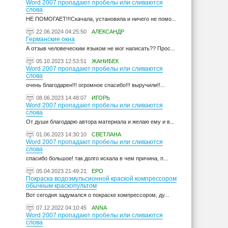
Word 2007 пропадают пробелы или сливаются
слова
НЕ ПОМОГАЕТ!!!Скачала, установила и ничего не помо...
22.06.2024 04:25:50
АЛЕКСАНДР
Германские окна
А отзыв человеческим языком не мог написать?? Прос...
05.10.2023 12:53:51
ЖАНИБЕК
Word 2007 пропадают пробелы или сливаются
слова
очень благодарен!!! огромное спасибо!!! выручили!!...
08.06.2023 14:48:07
ИГОРЬ
Word 2007 пропадают пробелы или сливаются
слова
От души благодарю автора материала и желаю ему и в...
01.06.2023 14:30:10
СВЕТЛАНА
Word 2007 пропадают пробелы или сливаются
слова
спасибо большое! так долго искала в чем причина, п...
05.04.2023 21:49:21
ЕРО
Покраска водоэмульсионной краской компрессором
обычным краскопультом
Вот сегодня задумался о покраске компрессором, ду...
07.12.2022 04:10:45
ANNA
Word 2007 пропадают пробелы или сливаются
слова