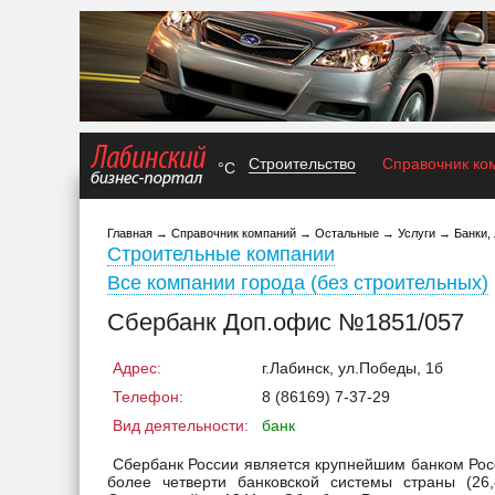
Строительство
Справочник ко
°C
Главная
→
Справочник компаний
→
Остальные
→
Услуги
→
Банки,
Строительные компании
Все компании города (без строительных)
Сбербанк Доп.офис №1851/057
Адрес:
г.Лабинск, ул.Победы, 1б
Телефон:
8 (86169) 7-37-29
Вид деятельности:
банк
Сбербанк России является крупнейшим банком Росс
более четверти банковской системы страны (26