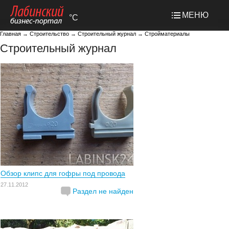
МЕНЮ
°C
Главная
→
Строительство
→
Строительный журнал
→
Стройматериалы
Строительный журнал
Обзор клипс для гофры под провода
27.11.2012
Раздел не найден