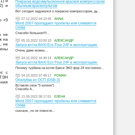
1) и
Покраска водоэмульсионной краской компрессором
2) и
обычным краскопультом
Вот сегодня задумался о покраске компрессором, ду...
07.12.2022 04:10:45
ANNA
о +9
Word 2007 пропадают пробелы или сливаются
слова
Спасибо большое!!!!...
а не
ж на
05.10.2022 10:00:10
АЛЕКСАНДР
, не
Запуск котла BAXI Eco Four 24F в эксплуатацию.
лены
Очень даже можно....
04.10.2022 16:49:14
АЛЕКСАНДР
Запуск котла BAXI Eco Four 24F в эксплуатацию.
Почему турбина на котле Бакси ЭКО фор 24 постоянно...
ус с
04.10.2022 07:48:17
РОМАН
 ТЭН
Опалубка из ОСП (OSB-3)
ения
Вставлю свои "5 копеек")
Спасибо А...
21.09.2022 08:17:01
ЕЛЕНА
Word 2007 пропадают пробелы или сливаются
слова
скачала , но не помогло...