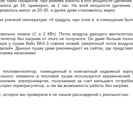
е таких габаритов при режиме работы в пол мощности (деление 
алось до 18, примерно, за 1 час. На всей мощности (деление 
валось минут за 20-30, а далее даже становилось жарко.
ри уличной температуре +4 градуса, при этом в в помещении был
овольно низкое (1 и 2 КВт). Поток воздуха дующего вентилятор
тилятор без нагрева от этого не получится. Он даже больше похо
шум у пушки Ballu BKX-3 совсем низкий, умеренный поток воздуха
дизайн. Данную пушку даже рекомендуют на сайтах, где представ
ескими явлениями.
й тепловентилятор, помещенный в компактный надежный корп
ельного элемента в тепловой пушке используется керамический
экономия электроэнергии, получаемая за счет меньшего потребл
трен терморегулятор, а так же возможность работы без нагрева.
3, которое мы проверили и не нашли расхождений с реальностью.