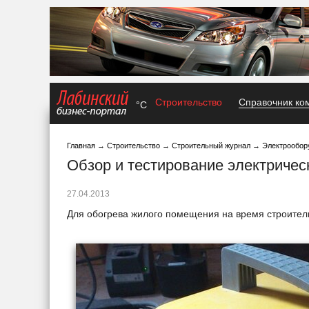
Строительство
Справочник ко
°C
Главная
→
Строительство
→
Строительный журнал
→
Электрообор
Обзор и тестирование электричес
27.04.2013
Для обогрева жилого помещения на время строитель