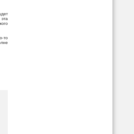
удет
 эта
кого
о-то
олне