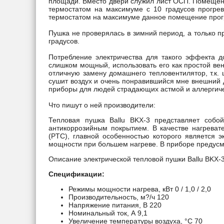
площади. Вместо двери служил лист ОСП. Помещени
термостатом на максимуме с 10 градусов прогрев
термостатом на максимуме данное помещение прогре
Пушка не проверялась в зимний период, а только п
градусов.
Потребление электричества для такого эффекта д
слишком мощный, использовать его как простой вен
отличную замену домашнего тепловентилятор, т.к. 
сушит воздух и очень понравившийся мне внешний 
приборы для людей страдающих астмой и аллергич
Что пишут о ней производители:
Тепловая пушка Ballu BKX-3 представляет собо
антикоррозийным покрытием. В качестве нагреват
(PTC), главной особенностью которого является 
мощности при большем нагреве. В приборе предусмо
Описание электрической тепловой пушки Ballu BKX-
Спецификации:
Режимы мощности нагрева, кВт 0 / 1,0 / 2,0
Производительность, м?/ч 120
Напряжение питания, В 220
Номинальный ток, А 9,1
Увеличение температуры воздуха, °С 70