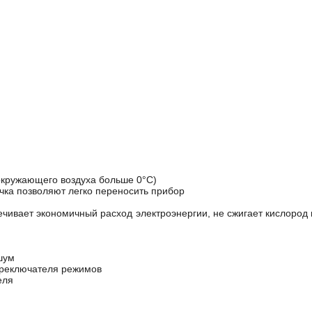
окружающего воздуха больше 0°C)
чка позволяют легко переносить прибор
чивает экономичный расход электроэнергии, не сжигает кислород 
шум
ереключателя режимов
еля