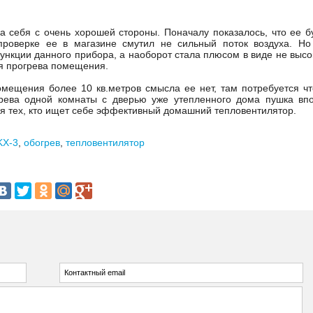
а себя с очень хорошей стороны. Поначалу показалось, что ее б
проверке ее в магазине смутил не сильный поток воздуха. Но
функции данного прибора, а наоборот стала плюсом в виде не высо
ля прогрева помещения.
мещения более 10 кв.метров смысла ее нет, там потребуется чт
грева одной комнаты с дверью уже утепленного дома пушка вп
я тех, кто ищет себе эффективный домашний тепловентилятор.
KX-3
,
обогрев
,
тепловентилятор