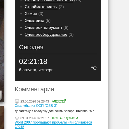
Стройматериалы
(2)
Химия
(3)
Электрика
(5)
Электроинструмент
(6)
Электрооборудование
(3)
Сегодня
02:21:19
°C
6 августа, четверг
Комментарии
23.06.2026 09:28:43
АЛЕКСЕЙ
Опалубка из ОСП (OSB-3)
Делал такую опалубку для ленты забора. Ширина 25 с...
09.01.2026 07:21:57
ЖОПА С ДОМОМ
Word 2007 пропадают пробелы или сливаются
слова