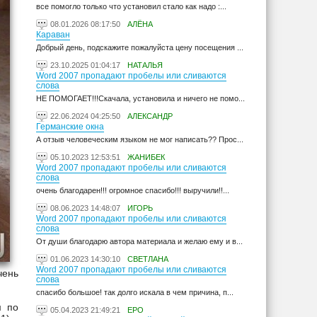
все помогло только что установил стало как надо :...
08.01.2026 08:17:50
АЛЁНА
Караван
Добрый день, подскажите пожалуйста цену посещения ...
23.10.2025 01:04:17
НАТАЛЬЯ
Word 2007 пропадают пробелы или сливаются
слова
НЕ ПОМОГАЕТ!!!Скачала, установила и ничего не помо...
22.06.2024 04:25:50
АЛЕКСАНДР
Германские окна
А отзыв человеческим языком не мог написать?? Прос...
05.10.2023 12:53:51
ЖАНИБЕК
Word 2007 пропадают пробелы или сливаются
слова
очень благодарен!!! огромное спасибо!!! выручили!!...
08.06.2023 14:48:07
ИГОРЬ
Word 2007 пропадают пробелы или сливаются
слова
От души благодарю автора материала и желаю ему и в...
01.06.2023 14:30:10
СВЕТЛАНА
Word 2007 пропадают пробелы или сливаются
чень
слова
спасибо большое! так долго искала в чем причина, п...
м по
05.04.2023 21:49:21
ЕРО