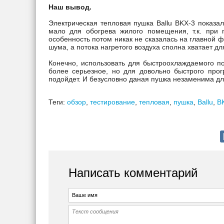
Наш вывод.
Электрическая тепловая пушка Ballu BKX-3 показал
мало для обогрева жилого помещения, т.к. при 
особенность потом никак не сказалась на главной 
шума, а потока нагретого воздуха сполна хватает д
Конечно, использовать для быстроохлаждаемого по
более серьезное, но для довольно быстрого про
подойдет. И безусловно даная пушка незаменима дл
Теги:
обзор
,
тестирование
,
тепловая
,
пушка
,
Ballu
,
B
Написать комментарий