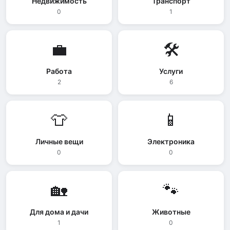
Недвижимость
Транспорт
0
1
💼
🛠️
Работа
Услуги
2
6
👕
📱
Личные вещи
Электроника
0
0
🏡
🐾
Для дома и дачи
Животные
1
0