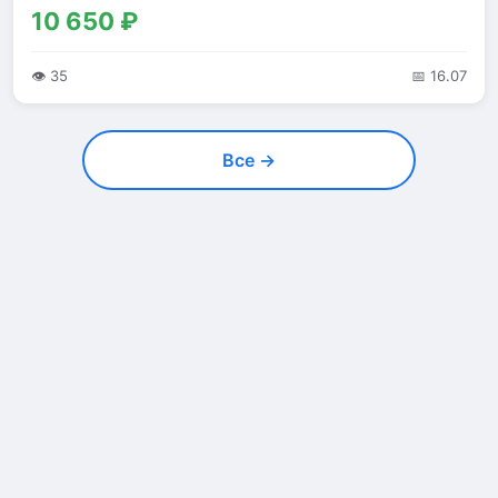
10 650 ₽
👁 35
📅 16.07
Все →