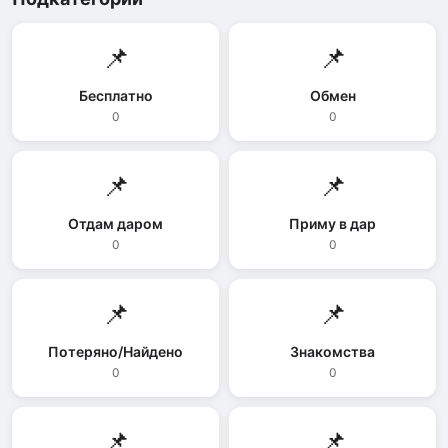
📌
📌
Бесплатно
Обмен
0
0
📌
📌
Отдам даром
Приму в дар
0
0
📌
📌
Потеряно/Найдено
Знакомства
0
0
📌
📌